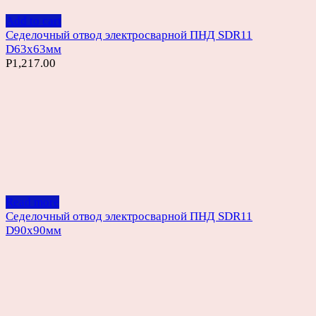
Add to cart
Седелочный отвод электросварной ПНД SDR11
D63х63мм
Р
1,217.00
Read more
Седелочный отвод электросварной ПНД SDR11
D90х90мм