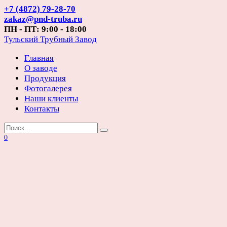
Перейти
+7 (4872) 79-28-70
к
zakaz@pnd-truba.ru
содержанию
ПН - ПТ: 9:00 - 18:00
Тульский Трубный Завод
Главная
О заводе
Продукция
Фотогалерея
Наши клиенты
Контакты
Search
for:
0