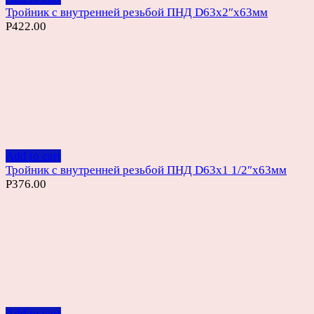
Тройник с внутренней резьбой ПНД D63х2″х63мм
Р
422.00
Add to cart
Тройник с внутренней резьбой ПНД D63х1 1/2″х63мм
Р
376.00
Add to cart