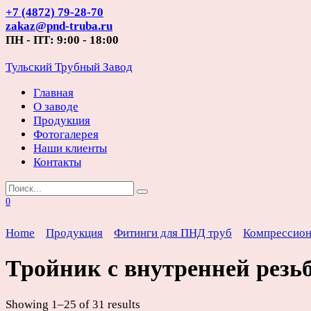
Перейти
+7 (4872) 79-28-70
к
zakaz@pnd-truba.ru
содержанию
ПН - ПТ: 9:00 - 18:00
Тульский Трубный Завод
Главная
О заводе
Продукция
Фотогалерея
Наши клиенты
Контакты
Search
for:
0
Home
Продукция
Фитинги для ПНД труб
Компрессио
Тройник с внутренней резь
Showing 1–25 of 31 results