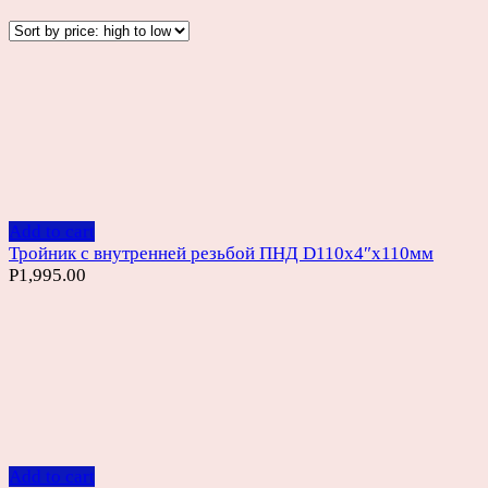
Add to cart
Тройник с внутренней резьбой ПНД D110х4″х110мм
Р
1,995.00
Add to cart