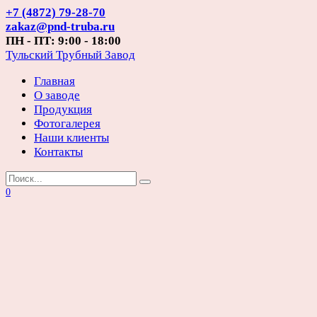
Перейти
+7 (4872) 79-28-70
к
zakaz@pnd-truba.ru
содержанию
ПН - ПТ: 9:00 - 18:00
Тульский Трубный Завод
Главная
О заводе
Продукция
Фотогалерея
Наши клиенты
Контакты
Search
for:
0