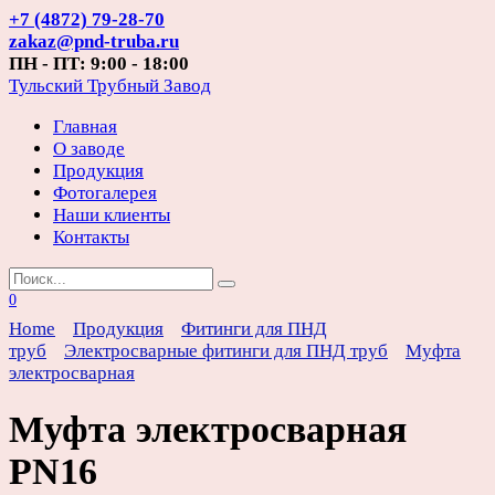
Перейти
+7 (4872) 79-28-70
к
zakaz@pnd-truba.ru
содержанию
ПН - ПТ: 9:00 - 18:00
Тульский Трубный Завод
Главная
О заводе
Продукция
Фотогалерея
Наши клиенты
Контакты
Search
for:
0
Home
Продукция
Фитинги для ПНД
труб
Электросварные фитинги для ПНД труб
Муфта
электросварная
Муфта электросварная
PN16