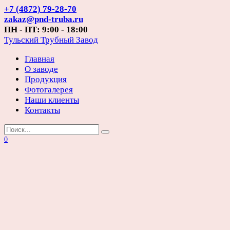
Перейти
+7 (4872) 79-28-70
к
zakaz@pnd-truba.ru
содержанию
ПН - ПТ: 9:00 - 18:00
Тульский Трубный Завод
Главная
О заводе
Продукция
Фотогалерея
Наши клиенты
Контакты
Search
for:
0