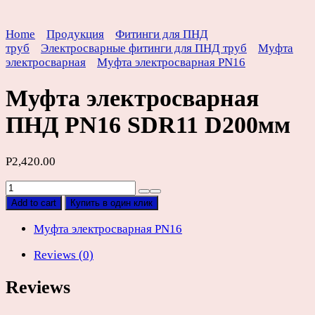
Home
Продукция
Фитинги для ПНД
труб
Электросварные фитинги для ПНД труб
Муфта
электросварная
Муфта электросварная PN16
Муфта электросварная
ПНД PN16 SDR11 D200мм
Р
2,420.00
Муфта
электросварная
Add to cart
Купить в один клик
ПНД
PN16
Муфта электросварная PN16
SDR11
Reviews (0)
D200мм
quantity
Reviews