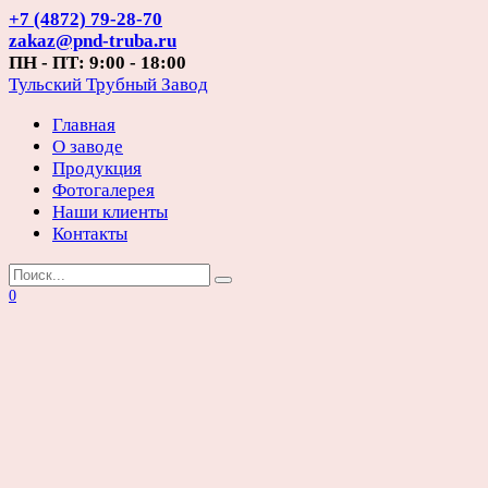
Перейти
+7 (4872) 79-28-70
к
zakaz@pnd-truba.ru
содержанию
ПН - ПТ: 9:00 - 18:00
Тульский Трубный Завод
Главная
О заводе
Продукция
Фотогалерея
Наши клиенты
Контакты
Search
for:
0