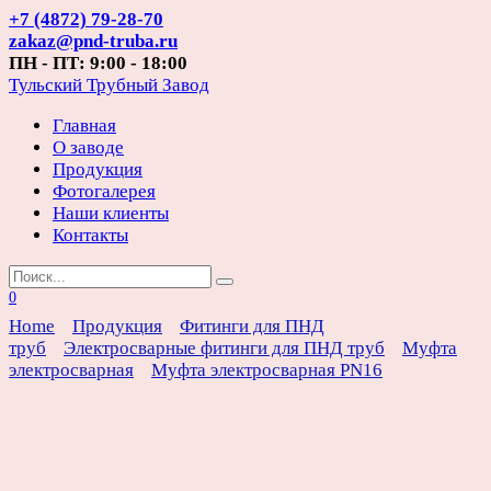
Перейти
+7 (4872) 79-28-70
к
zakaz@pnd-truba.ru
содержанию
ПН - ПТ: 9:00 - 18:00
Тульский Трубный Завод
Главная
О заводе
Продукция
Фотогалерея
Наши клиенты
Контакты
Search
for:
0
Home
Продукция
Фитинги для ПНД
труб
Электросварные фитинги для ПНД труб
Муфта
электросварная
Муфта электросварная PN16