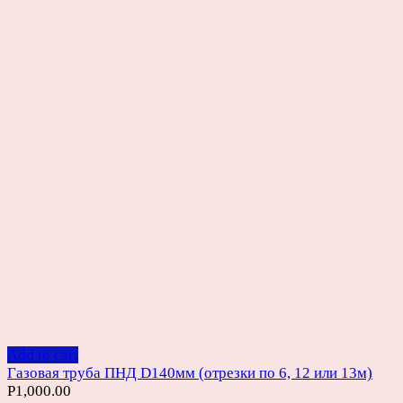
Add to cart
Газовая труба ПНД D140мм (отрезки по 6, 12 или 13м)
Р
1,000.00