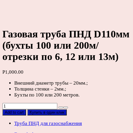
Газовая труба ПНД D110мм
(бухты 100 или 200м/
отрезки по 6, 12 или 13м)
Р
1,000.00
Внешний диаметр трубы – 20мм.;
Толщина стенки – 2мм.;
Бухты по 100 или 200 метров.
Газовая
труба
Add to cart
Купить в один клик
ПНД
D110мм
Труба ПНД для газоснабжения
(бухты