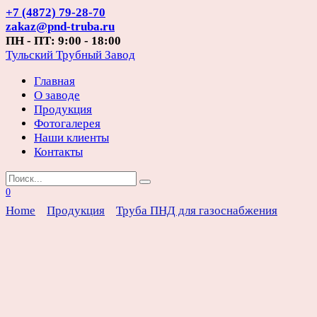
Перейти
+7 (4872) 79-28-70
к
zakaz@pnd-truba.ru
содержанию
ПН - ПТ: 9:00 - 18:00
Тульский Трубный Завод
Главная
О заводе
Продукция
Фотогалерея
Наши клиенты
Контакты
Search
for:
0
Home
Продукция
Труба ПНД для газоснабжения