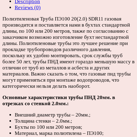
Description
100
Reviews (0)
или
200м/
Полиэтиленовая Труба ПЭ100 20(2.0) SDR11 газовая
отрезки
производится и поставляется нами в бухтах стандартной
по
длины, по 100 или 200 метров, также по согласованию с
6,
заказчиком возможно изготовление бухт нестандартной
12
длины. Полиэтиленовые трубы это лучшее решение при
или
прокладке трубопроводов различного давления,
13м)
поскольку их удобно монтировать, срок службы труб
quantity
более 50 лет, трубы ПНД имеют гораздо меньшую массу в
отличии от труб из металлов и асбеста и других
материалов. Важно сказать о том, что газовые пнд трубы
могут применяться при монтаже водопроводов, что
категорически нельзя делать наоборот.
Основные характеристики трубы ПНД 20мм. в
отрезках со стенкой 2.0мм.:
Внешний диаметр трубы – 20мм.;
Толщина стенки – 2.0мм.;
Бухты по 100 или 200 метров;
Материал, марка полиэтилена – ПЭ100;