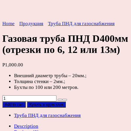
Home
Продукция
Труба ПНД для газоснабжения
Газовая труба ПНД D400мм
(отрезки по 6, 12 или 13м)
Р
1,000.00
Внешний диаметр трубы – 20мм.;
Толщина стенки – 2мм.;
Бухты по 100 или 200 метров.
Газовая
труба
Add to cart
Купить в один клик
ПНД
D400мм
Труба ПНД для газоснабжения
(отрезки
Description
по