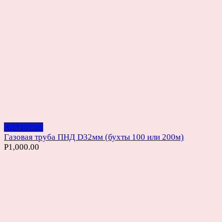
Add to cart
Газовая труба ПНД D32мм (бухты 100 или 200м)
Р
1,000.00