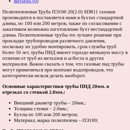
Reviews (0)
6,
12
Полиэтиленовая Труба ПЭ100 20(2.0) SDR11 газовая
или
производится и поставляется нами в бухтах стандартной
13м)
длины, по 100 или 200 метров, также по согласованию с
quantity
заказчиком возможно изготовление бухт нестандартной
длины. Полиэтиленовые трубы это лучшее решение при
прокладке трубопроводов различного давления,
поскольку их удобно монтировать, срок службы труб
более 50 лет, трубы ПНД имеют гораздо меньшую массу в
отличии от труб из металлов и асбеста и других
материалов. Важно сказать о том, что газовые пнд трубы
могут применяться при монтаже водопроводов, что
категорически нельзя делать наоборот.
Основные характеристики трубы ПНД 20мм. в
отрезках со стенкой 2.0мм.:
Внешний диаметр трубы – 20мм.;
Толщина стенки – 2.0мм.;
Бухты по 100 или 200 метров;
Материал, марка полиэтилена – ПЭ100;