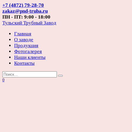
Перейти
+7 (4872) 79-28-70
к
zakaz@pnd-truba.ru
содержанию
ПН - ПТ: 9:00 - 18:00
Тульский Трубный Завод
Главная
О заводе
Продукция
Фотогалерея
Наши клиенты
Контакты
Search
for:
0