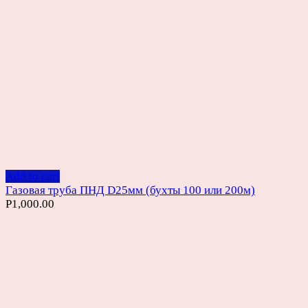
Add to cart
Газовая труба ПНД D25мм (бухты 100 или 200м)
Р
1,000.00