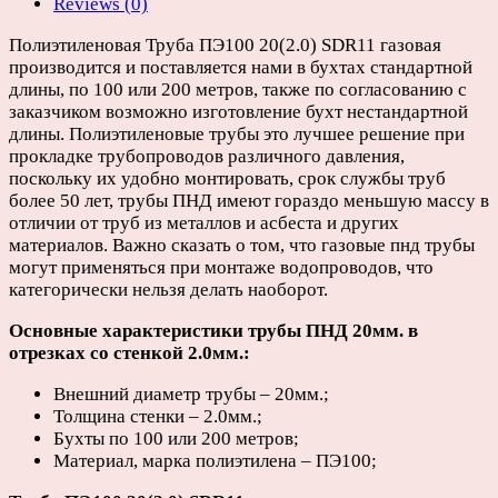
Reviews (0)
6,
12
Полиэтиленовая Труба ПЭ100 20(2.0) SDR11 газовая
или
производится и поставляется нами в бухтах стандартной
13м)
длины, по 100 или 200 метров, также по согласованию с
quantity
заказчиком возможно изготовление бухт нестандартной
длины. Полиэтиленовые трубы это лучшее решение при
прокладке трубопроводов различного давления,
поскольку их удобно монтировать, срок службы труб
более 50 лет, трубы ПНД имеют гораздо меньшую массу в
отличии от труб из металлов и асбеста и других
материалов. Важно сказать о том, что газовые пнд трубы
могут применяться при монтаже водопроводов, что
категорически нельзя делать наоборот.
Основные характеристики трубы ПНД 20мм. в
отрезках со стенкой 2.0мм.:
Внешний диаметр трубы – 20мм.;
Толщина стенки – 2.0мм.;
Бухты по 100 или 200 метров;
Материал, марка полиэтилена – ПЭ100;