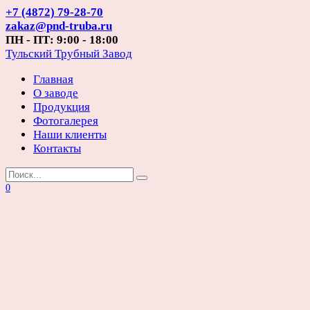
Перейти
+7 (4872) 79-28-70
к
zakaz@pnd-truba.ru
содержанию
ПН - ПТ: 9:00 - 18:00
Тульский Трубный Завод
Главная
О заводе
Продукция
Фотогалерея
Наши клиенты
Контакты
Search
for:
0