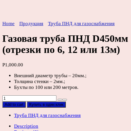
Home
Продукция
Труба ПНД для газоснабжения
Газовая труба ПНД D450мм
(отрезки по 6, 12 или 13м)
Р
1,000.00
Внешний диаметр трубы – 20мм.;
Толщина стенки – 2мм.;
Бухты по 100 или 200 метров.
Газовая
труба
Add to cart
Купить в один клик
ПНД
D450мм
Труба ПНД для газоснабжения
(отрезки
Description
по