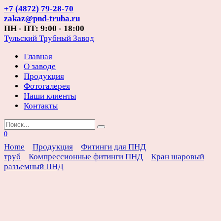
Перейти
+7 (4872) 79-28-70
к
zakaz@pnd-truba.ru
содержанию
ПН - ПТ: 9:00 - 18:00
Тульский Трубный Завод
Главная
О заводе
Продукция
Фотогалерея
Наши клиенты
Контакты
Search
for:
0
Home
Продукция
Фитинги для ПНД
труб
Компрессионные фитинги ПНД
Кран шаровый
разъемный ПНД