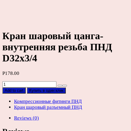
Кран шаровый цанга-
внутренняя резьба ПНД
D32х3/4
Р
178.00
Кран
шаровый
Add to cart
Купить в один клик
цанга-
внутренняя
Компрессионные фитинги ПНД
резьба
Кран шаровый разъемный ПНД
ПНД
Reviews (0)
D32х3/4
quantity