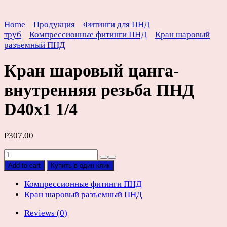
Home
Продукция
Фитинги для ПНД
труб
Компрессионные фитинги ПНД
Кран шаровый
разъемный ПНД
Кран шаровый цанга-
внутренняя резьба ПНД
D40х1 1/4
Р
307.00
Кран
шаровый
Add to cart
Купить в один клик
цанга-
внутренняя
Компрессионные фитинги ПНД
резьба
Кран шаровый разъемный ПНД
ПНД
Reviews (0)
D40х1
1/4