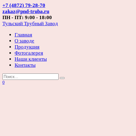
Перейти
+7 (4872) 79-28-70
к
zakaz@pnd-truba.ru
содержанию
ПН - ПТ: 9:00 - 18:00
Тульский Трубный Завод
Главная
О заводе
Продукция
Фотогалерея
Наши клиенты
Контакты
Search
for:
0