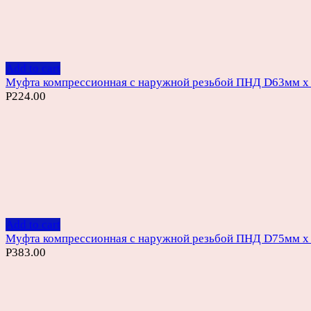
Add to cart
Муфта компрессионная с наружной резьбой ПНД D63мм х 
Р
224.00
Add to cart
Муфта компрессионная с наружной резьбой ПНД D75мм х
Р
383.00