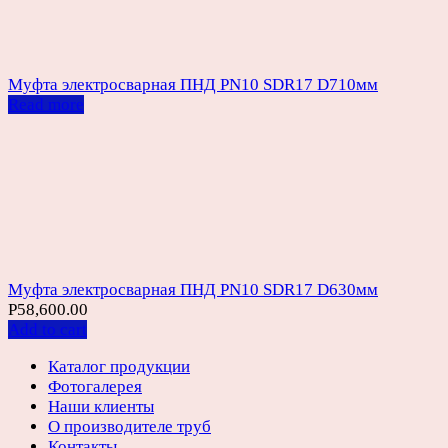
Муфта электросварная ПНД PN10 SDR17 D710мм
Read more
Муфта электросварная ПНД PN10 SDR17 D630мм
Р
58,600.00
Add to cart
Каталог продукции
Фотогалерея
Наши клиенты
О производителе труб
Контакты