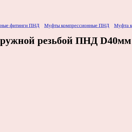
нные фитинги ПНД
Муфты компрессионные ПНД
Муфта к
ружной резьбой ПНД D40мм х