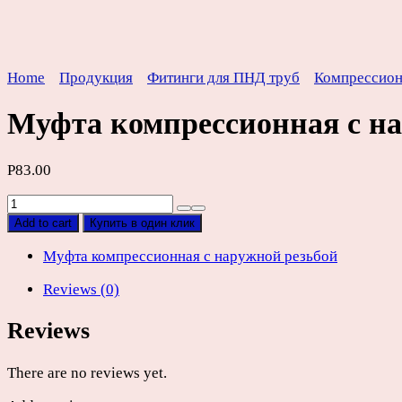
Home
Продукция
Фитинги для ПНД труб
Компрессио
Муфта компрессионная с на
Р
83.00
Муфта
компрессионная
Add to cart
Купить в один клик
с
наружной
Муфта компрессионная с наружной резьбой
резьбой
Reviews (0)
ПНД
D40мм
Reviews
х
1
1/2"
There are no reviews yet.
quantity