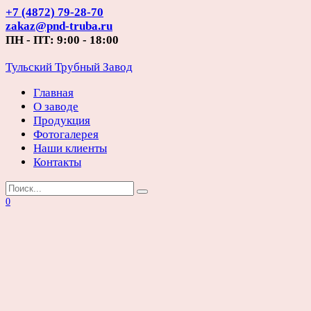
Перейти
+7 (4872) 79-28-70
к
zakaz@pnd-truba.ru
содержанию
ПН - ПТ: 9:00 - 18:00
Тульский Трубный Завод
Главная
О заводе
Продукция
Фотогалерея
Наши клиенты
Контакты
Search
for:
0