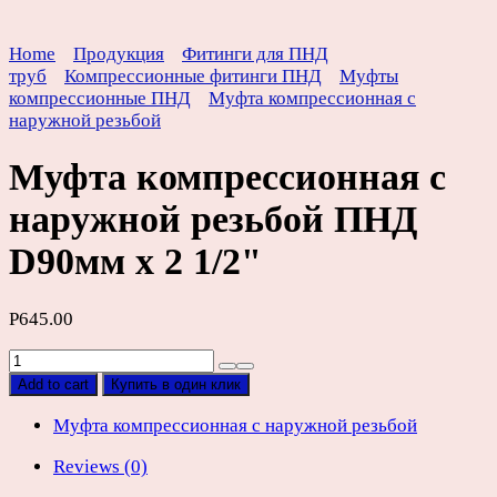
Home
Продукция
Фитинги для ПНД
труб
Компрессионные фитинги ПНД
Муфты
компрессионные ПНД
Муфта компрессионная с
наружной резьбой
Муфта компрессионная с
наружной резьбой ПНД
D90мм х 2 1/2"
Р
645.00
Муфта
компрессионная
Add to cart
Купить в один клик
с
наружной
Муфта компрессионная с наружной резьбой
резьбой
Reviews (0)
ПНД
D90мм