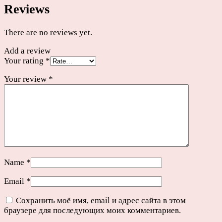
Reviews
х
2
1/2"
There are no reviews yet.
quantity
Add a review
Your rating
*
Your review
*
Name
*
Email
*
Сохранить моё имя, email и адрес сайта в этом
браузере для последующих моих комментариев.