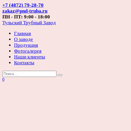
Перейти
+7 (4872) 79-28-70
к
zakaz@pnd-truba.ru
содержанию
ПН - ПТ: 9:00 - 18:00
Тульский Трубный Завод
Главная
О заводе
Продукция
Фотогалерея
Наши клиенты
Контакты
Search
for:
0