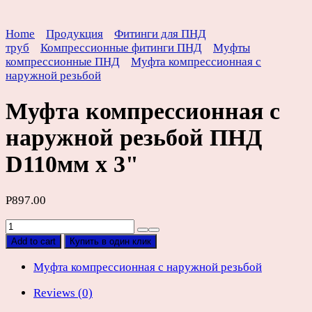
Home
Продукция
Фитинги для ПНД
труб
Компрессионные фитинги ПНД
Муфты
компрессионные ПНД
Муфта компрессионная с
наружной резьбой
Муфта компрессионная с
наружной резьбой ПНД
D110мм х 3"
Р
897.00
Муфта
компрессионная
Add to cart
Купить в один клик
с
наружной
Муфта компрессионная с наружной резьбой
резьбой
Reviews (0)
ПНД
D110мм