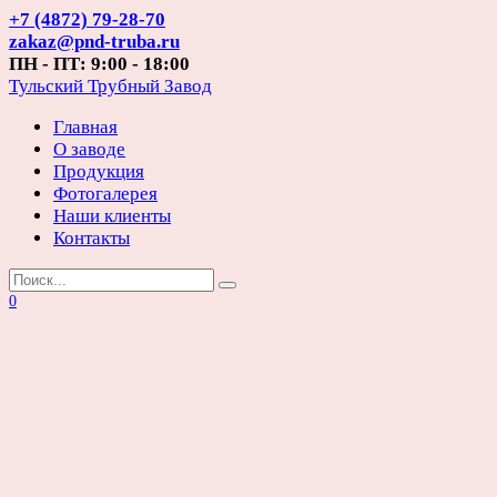
Перейти
+7 (4872) 79-28-70
к
zakaz@pnd-truba.ru
содержанию
ПН - ПТ: 9:00 - 18:00
Тульский Трубный Завод
Главная
О заводе
Продукция
Фотогалерея
Наши клиенты
Контакты
Search
for:
0