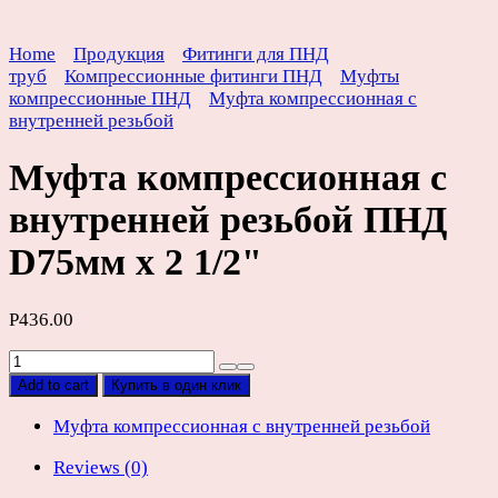
Home
Продукция
Фитинги для ПНД
труб
Компрессионные фитинги ПНД
Муфты
компрессионные ПНД
Муфта компрессионная с
внутренней резьбой
Муфта компрессионная с
внутренней резьбой ПНД
D75мм х 2 1/2"
Р
436.00
Муфта
компрессионная
Add to cart
Купить в один клик
с
внутренней
Муфта компрессионная с внутренней резьбой
резьбой
Reviews (0)
ПНД
D75мм