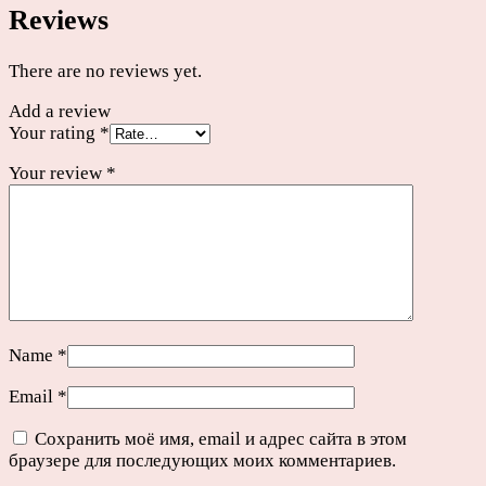
Reviews
х
2
1/2"
There are no reviews yet.
quantity
Add a review
Your rating
*
Your review
*
Name
*
Email
*
Сохранить моё имя, email и адрес сайта в этом
браузере для последующих моих комментариев.