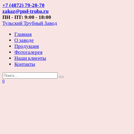
Перейти
+7 (4872) 79-28-70
к
zakaz@pnd-truba.ru
содержанию
ПН - ПТ: 9:00 - 18:00
Тульский Трубный Завод
Главная
О заводе
Продукция
Фотогалерея
Наши клиенты
Контакты
Search
for:
0