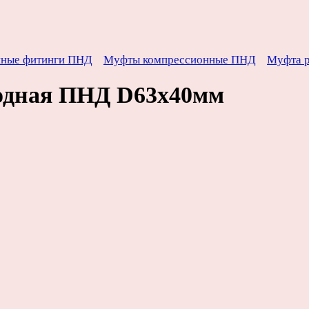
нные фитинги ПНД
Муфты компрессионные ПНД
Муфта р
одная ПНД D63х40мм