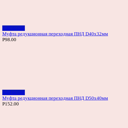
Add to cart
Муфта редукционная переходная ПНД D40х32мм
Р
98.00
Add to cart
Муфта редукционная переходная ПНД D50х40мм
Р
152.00