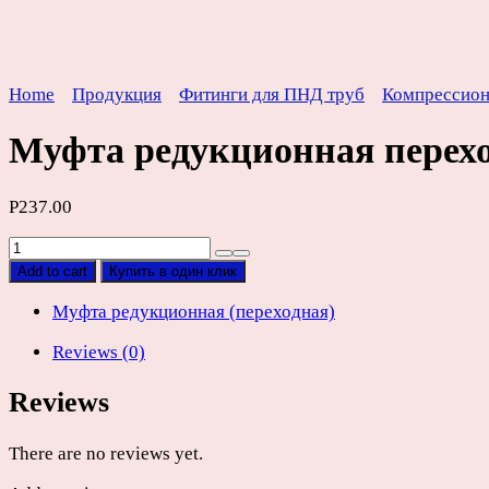
Home
Продукция
Фитинги для ПНД труб
Компрессио
Муфта редукционная перех
Р
237.00
Муфта
редукционная
Add to cart
Купить в один клик
переходная
ПНД
Муфта редукционная (переходная)
D63х40мм
Reviews (0)
quantity
Reviews
There are no reviews yet.