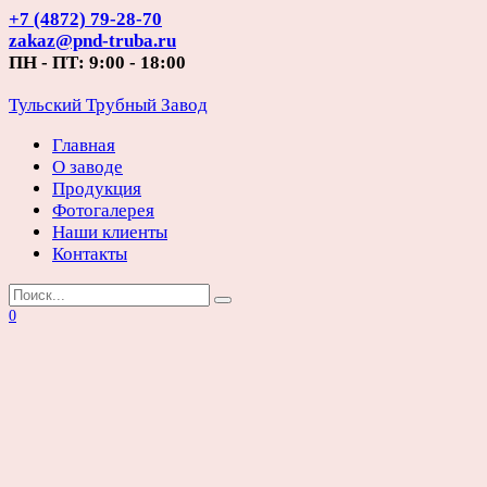
Перейти
+7 (4872) 79-28-70
к
zakaz@pnd-truba.ru
содержанию
ПН - ПТ: 9:00 - 18:00
Тульский Трубный Завод
Главная
О заводе
Продукция
Фотогалерея
Наши клиенты
Контакты
Search
for:
0