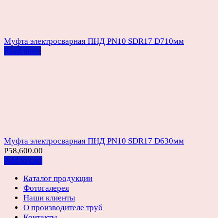
Муфта электросварная ПНД PN10 SDR17 D710мм
Read more
Муфта электросварная ПНД PN10 SDR17 D630мм
Р
58,600.00
Add to cart
Каталог продукции
Фотогалерея
Наши клиенты
О производителе труб
Контакты