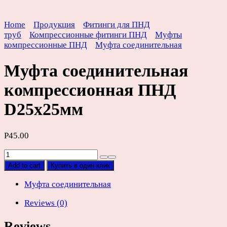
Home
Продукция
Фитинги для ПНД
труб
Компрессионные фитинги ПНД
Муфты
компрессионные ПНД
Муфта соединительная
Муфта соединительная
компрессионная ПНД
D25х25мм
Р
45.00
Муфта
соединительная
Add to cart
Купить в один клик
компрессионная
ПНД
Муфта соединительная
D25х25мм
Reviews (0)
quantity
Reviews