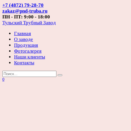
Перейти
+7 (4872) 79-28-70
к
zakaz@pnd-truba.ru
содержанию
ПН - ПТ: 9:00 - 18:00
Тульский Трубный Завод
Главная
О заводе
Продукция
Фотогалерея
Наши клиенты
Контакты
Search
for:
0