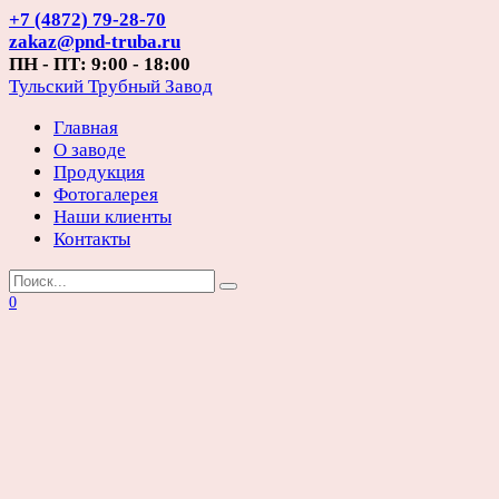
Перейти
+7 (4872) 79-28-70
к
zakaz@pnd-truba.ru
содержанию
ПН - ПТ: 9:00 - 18:00
Тульский Трубный Завод
Главная
О заводе
Продукция
Фотогалерея
Наши клиенты
Контакты
Search
for:
0