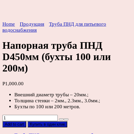
Home
Продукция
Труба ПНД для питьевого
водоснабжения
Напорная труба ПНД
D450мм (бухты 100 или
200м)
Р
1,000.00
Внешний диаметр трубы – 20мм.;
Толщина стенки – 2мм., 2.3мм., 3.0мм.;
Бухты по 100 или 200 метров.
Напорная
труба
Add to cart
Купить в один клик
ПНД