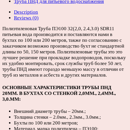
D450мм
Труба ПНД для питьевого водоснабжения
(бухты
Description
100
Reviews (0)
или
200м)
Полиэтиленовая Труба ПЭ100 32(2,0, 2.4,3.0) SDR11
quantity
питьевая вода производится и поставляются нами в
бухтах по 100 или 200 метров, также по согласованию с
заказчиком возможно производство бухт не стандартной
длины по 50, 150 метров. Полиэтиленовые трубы это это
лучшее решение при прокладке водопроводов, поскольку
их удобно монтировать, срок службы труб более 50 лет,
трубы ПНД имеют гораздо меньшую массу в отличии от
труб из металлов и асбеста и других материалов.
ОСНОВНЫЕ ХАРАКТЕРИСТИКИ ТРУБЫ ПНД
20ММ. В БУХТАХ СО СТЕНКОЙ 2,0ММ.,
2,4ММ.,
3,0.ММ
:
Внешний диаметр трубы – 20мм.;
Толщина стенки – 2.0мм., 2.3мм., 3.0мм.;
Бухты по 100 или 200 метров;
Материал, марка полиэтилена – ПЭ100;