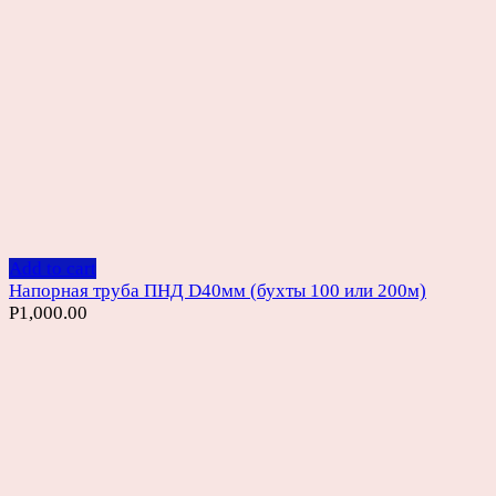
Add to cart
Напорная труба ПНД D40мм (бухты 100 или 200м)
Р
1,000.00