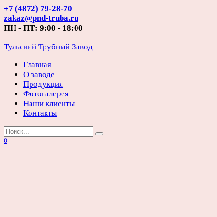
Перейти
+7 (4872) 79-28-70
к
zakaz@pnd-truba.ru
содержанию
ПН - ПТ: 9:00 - 18:00
Тульский Трубный Завод
Главная
О заводе
Продукция
Фотогалерея
Наши клиенты
Контакты
Search
for:
0