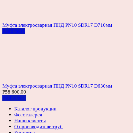
Муфта электросварная ПНД PN10 SDR17 D710мм
Read more
Муфта электросварная ПНД PN10 SDR17 D630мм
Р
58,600.00
Add to cart
Каталог продукции
Фотогалерея
Наши клиенты
О производителе труб
Контакты