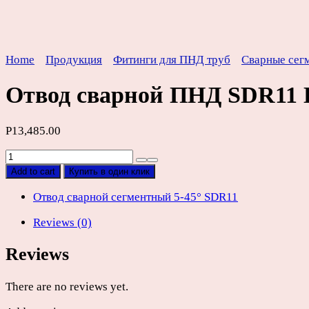
Home
Продукция
Фитинги для ПНД труб
Сварные сег
Отвод сварной ПНД SDR11
Р
13,485.00
Отвод
сварной
Add to cart
Купить в один клик
ПНД
SDR11
Отвод сварной сегментный 5-45° SDR11
D500мм
Reviews (0)
quantity
Reviews
There are no reviews yet.