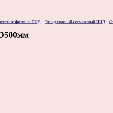
ментные фитинги ПНД
Отвод сварной сегментный ПНД
О
 D500мм