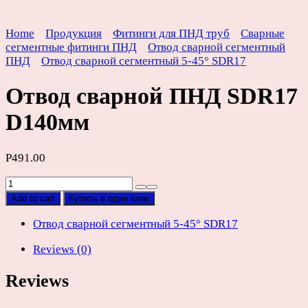
Home
Продукция
Фитинги для ПНД труб
Сварные
сегментные фитинги ПНД
Отвод сварной сегментный
ПНД
Отвод сварной сегментный 5-45° SDR17
Отвод сварной ПНД SDR17
D140мм
Р
491.00
Отвод
сварной
Add to cart
Купить в один клик
ПНД
SDR17
Отвод сварной сегментный 5-45° SDR17
D140мм
Reviews (0)
quantity
Reviews