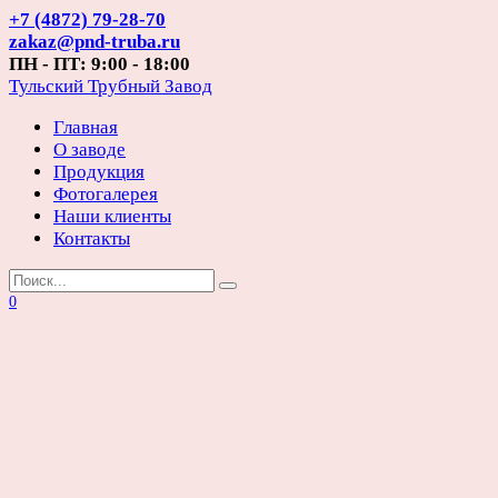
Перейти
+7 (4872) 79-28-70
к
zakaz@pnd-truba.ru
содержанию
ПН - ПТ: 9:00 - 18:00
Тульский Трубный Завод
Главная
О заводе
Продукция
Фотогалерея
Наши клиенты
Контакты
Search
for:
0