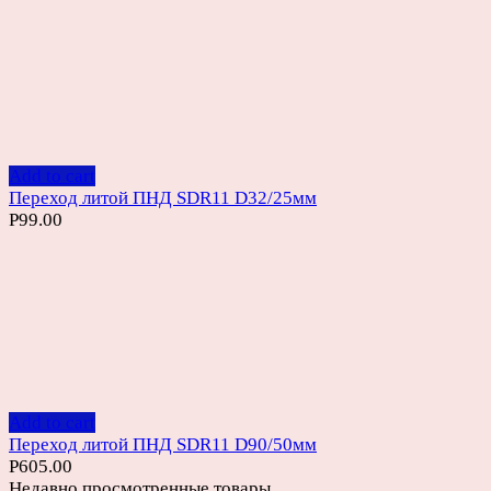
Add to cart
Переход литой ПНД SDR11 D32/25мм
Р
99.00
Add to cart
Переход литой ПНД SDR11 D90/50мм
Р
605.00
Недавно просмотренные товары