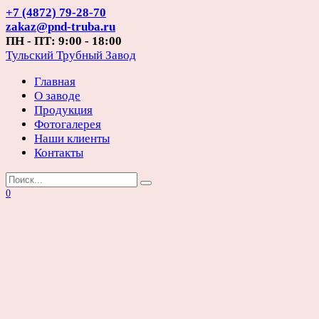
Перейти
+7 (4872) 79-28-70
к
zakaz@pnd-truba.ru
содержанию
ПН - ПТ: 9:00 - 18:00
Тульский Трубный Завод
Главная
О заводе
Продукция
Фотогалерея
Наши клиенты
Контакты
Search
for:
0