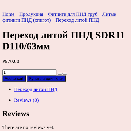
Home
Продукция
Фитинги для ПНД труб
Литые
фитинги ПНД (спигот)
Переход литой ПНД
Переход литой ПНД SDR11
D110/63мм
Р
970.00
Переход
литой
Add to cart
Купить в один клик
ПНД
SDR11
Переход литой ПНД
D110/63мм
Reviews (0)
quantity
Reviews
There are no reviews yet.