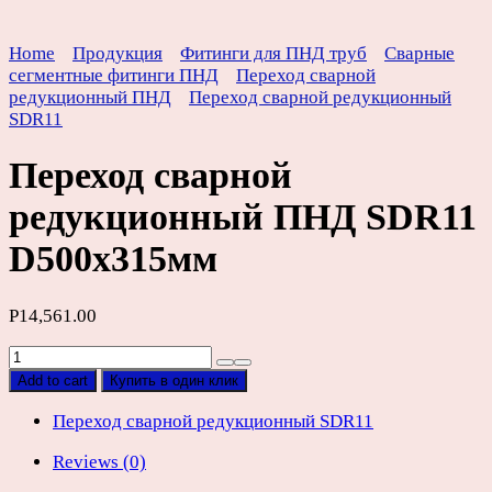
Home
Продукция
Фитинги для ПНД труб
Сварные
сегментные фитинги ПНД
Переход сварной
редукционный ПНД
Переход сварной редукционный
SDR11
Переход сварной
редукционный ПНД SDR11
D500х315мм
Р
14,561.00
Переход
сварной
Add to cart
Купить в один клик
редукционный
ПНД
Переход сварной редукционный SDR11
SDR11
Reviews (0)
D500х315мм
quantity