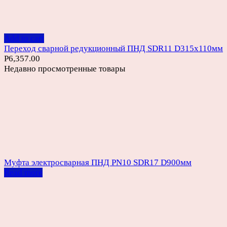
Add to cart
Переход сварной редукционный ПНД SDR11 D315х110мм
Р
6,357.00
Недавно просмотренные товары
Муфта электросварная ПНД PN10 SDR17 D900мм
Read more