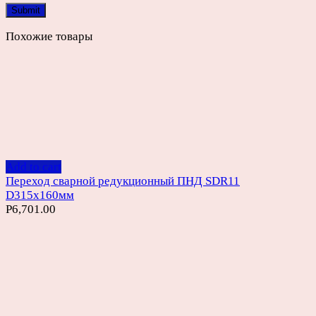
Похожие товары
Add to cart
Переход сварной редукционный ПНД SDR11
D315х160мм
Р
6,701.00