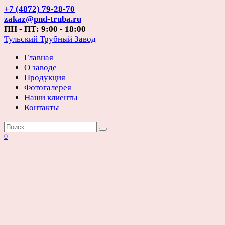
Перейти
+7 (4872) 79-28-70
к
zakaz@pnd-truba.ru
содержанию
ПН - ПТ: 9:00 - 18:00
Тульский Трубный Завод
Главная
О заводе
Продукция
Фотогалерея
Наши клиенты
Контакты
Search
for:
0