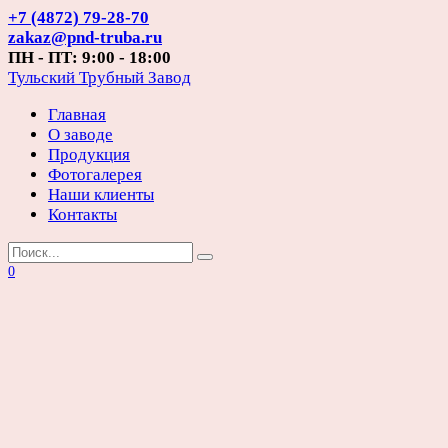
Перейти
+7 (4872) 79-28-70
к
zakaz@pnd-truba.ru
содержанию
ПН - ПТ: 9:00 - 18:00
Тульский Трубный Завод
Главная
О заводе
Продукция
Фотогалерея
Наши клиенты
Контакты
Search
for:
0