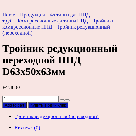
Home
Продукция
Фитинги для ПНД
труб
Компрессионные фитинги ПНД
Тройники
компрессионные ПНД
Тройник редукционный
(переходной)
Тройник редукционный
переходной ПНД
D63х50х63мм
Р
458.00
Тройник
редукционный
Add to cart
Купить в один клик
переходной
ПНД
Тройник редукционный (переходной)
D63х50х63мм
Reviews (0)
quantity