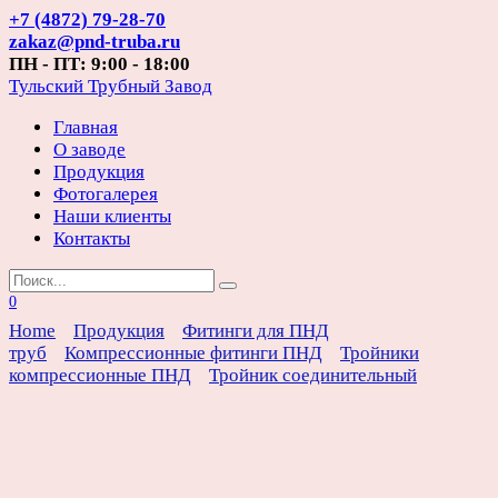
Перейти
+7 (4872) 79-28-70
к
zakaz@pnd-truba.ru
содержанию
ПН - ПТ: 9:00 - 18:00
Тульский Трубный Завод
Главная
О заводе
Продукция
Фотогалерея
Наши клиенты
Контакты
Search
for:
0
Home
Продукция
Фитинги для ПНД
труб
Компрессионные фитинги ПНД
Тройники
компрессионные ПНД
Тройник соединительный