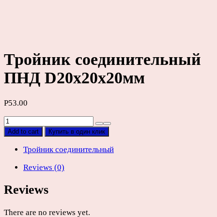
Тройник соединительный
ПНД D20х20х20мм
Р
53.00
Тройник
соединительный
Add to cart
Купить в один клик
ПНД
D20х20х20мм
Тройник соединительный
quantity
Reviews (0)
Reviews
There are no reviews yet.