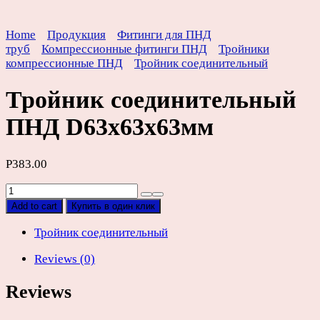
Home
Продукция
Фитинги для ПНД
труб
Компрессионные фитинги ПНД
Тройники
компрессионные ПНД
Тройник соединительный
Тройник соединительный
ПНД D63х63х63мм
Р
383.00
Тройник
соединительный
Add to cart
Купить в один клик
ПНД
D63х63х63мм
Тройник соединительный
quantity
Reviews (0)
Reviews