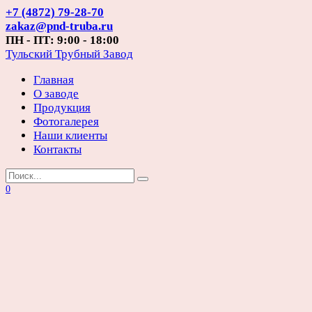
Перейти
+7 (4872) 79-28-70
к
zakaz@pnd-truba.ru
содержанию
ПН - ПТ: 9:00 - 18:00
Тульский Трубный Завод
Главная
О заводе
Продукция
Фотогалерея
Наши клиенты
Контакты
Search
for:
0