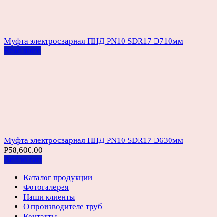
Муфта электросварная ПНД PN10 SDR17 D710мм
Read more
Муфта электросварная ПНД PN10 SDR17 D630мм
Р
58,600.00
Add to cart
Каталог продукции
Фотогалерея
Наши клиенты
О производителе труб
Контакты