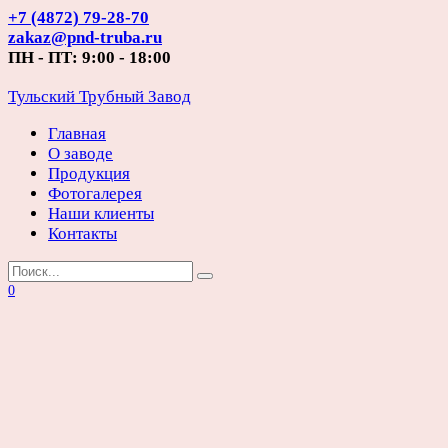
Перейти
+7 (4872) 79-28-70
к
zakaz@pnd-truba.ru
содержанию
ПН - ПТ: 9:00 - 18:00
Тульский Трубный Завод
Главная
О заводе
Продукция
Фотогалерея
Наши клиенты
Контакты
Search
for:
0