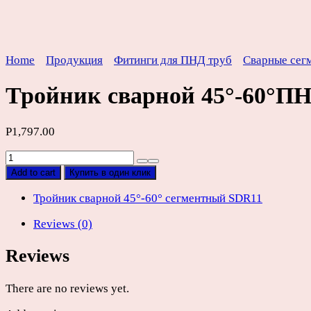
Home
Продукция
Фитинги для ПНД труб
Сварные сег
Тройник сварной 45°-60°П
Р
1,797.00
Тройник
сварной
Add to cart
Купить в один клик
45°-60°ПНД
SDR11
Тройник сварной 45°-60° сегментный SDR11
D90мм
Reviews (0)
quantity
Reviews
There are no reviews yet.