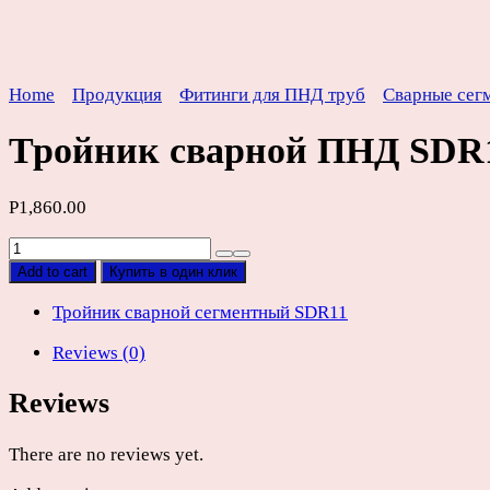
Home
Продукция
Фитинги для ПНД труб
Сварные сег
Тройник сварной ПНД SDR
Р
1,860.00
Тройник
сварной
Add to cart
Купить в один клик
ПНД
SDR11
Тройник сварной сегментный SDR11
D180мм
Reviews (0)
quantity
Reviews
There are no reviews yet.