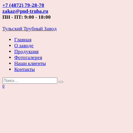
Перейти
+7 (4872) 79-28-70
к
zakaz@pnd-truba.ru
содержанию
ПН - ПТ: 9:00 - 18:00
Тульский Трубный Завод
Главная
О заводе
Продукция
Фотогалерея
Наши клиенты
Контакты
Search
for:
0