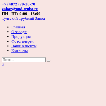
Перейти
+7 (4872) 79-28-70
к
zakaz@pnd-truba.ru
содержанию
ПН - ПТ: 9:00 - 18:00
Тульский Трубный Завод
Главная
О заводе
Продукция
Фотогалерея
Наши клиенты
Контакты
Search
for:
0