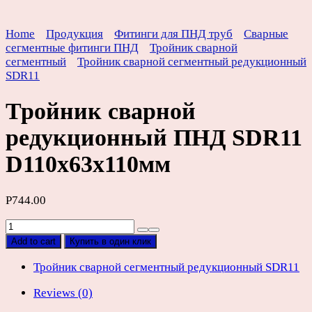
Home
Продукция
Фитинги для ПНД труб
Сварные
сегментные фитинги ПНД
Тройник сварной
сегментный
Тройник сварной сегментный редукционный
SDR11
Тройник сварной
редукционный ПНД SDR11
D110х63х110мм
Р
744.00
Тройник
сварной
Add to cart
Купить в один клик
редукционный
ПНД
Тройник сварной сегментный редукционный SDR11
SDR11
Reviews (0)
D110х63х110мм
quantity