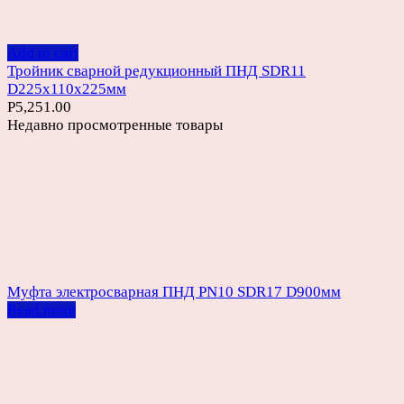
Add to cart
Тройник сварной редукционный ПНД SDR11
D225х110х225мм
Р
5,251.00
Недавно просмотренные товары
Муфта электросварная ПНД PN10 SDR17 D900мм
Read more