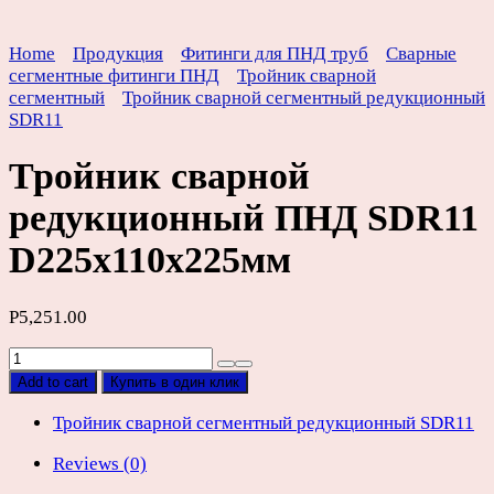
Home
Продукция
Фитинги для ПНД труб
Сварные
сегментные фитинги ПНД
Тройник сварной
сегментный
Тройник сварной сегментный редукционный
SDR11
Тройник сварной
редукционный ПНД SDR11
D225х110х225мм
Р
5,251.00
Тройник
сварной
Add to cart
Купить в один клик
редукционный
ПНД
Тройник сварной сегментный редукционный SDR11
SDR11
Reviews (0)
D225х110х225мм
quantity