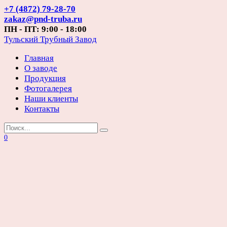
Перейти
+7 (4872) 79-28-70
к
zakaz@pnd-truba.ru
содержанию
ПН - ПТ: 9:00 - 18:00
Тульский Трубный Завод
Главная
О заводе
Продукция
Фотогалерея
Наши клиенты
Контакты
Search
for:
0