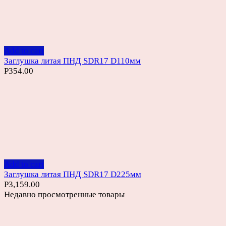
Add to cart
Заглушка литая ПНД SDR17 D110мм
Р
354.00
Add to cart
Заглушка литая ПНД SDR17 D225мм
Р
3,159.00
Недавно просмотренные товары