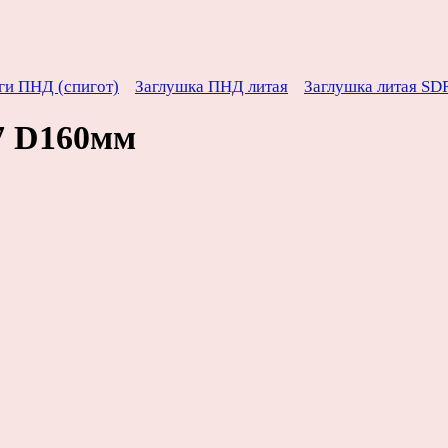
ги ПНД (спигот)
Заглушка ПНД литая
Заглушка литая SD
7 D160мм