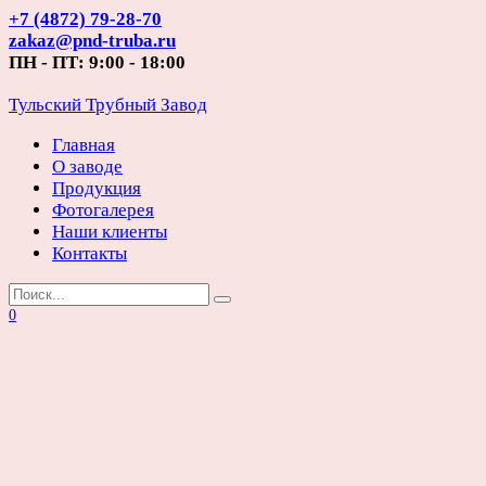
Перейти
+7 (4872) 79-28-70
к
zakaz@pnd-truba.ru
содержанию
ПН - ПТ: 9:00 - 18:00
Тульский Трубный Завод
Главная
О заводе
Продукция
Фотогалерея
Наши клиенты
Контакты
Search
for:
0