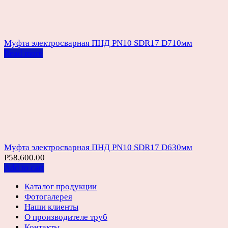
Муфта электросварная ПНД PN10 SDR17 D710мм
Read more
Муфта электросварная ПНД PN10 SDR17 D630мм
Р
58,600.00
Add to cart
Каталог продукции
Фотогалерея
Наши клиенты
О производителе труб
Контакты