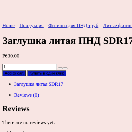
Home
Продукция
Фитинги для ПНД труб
Литые фитин
Заглушка литая ПНД SDR1
Р
630.00
Заглушка
литая
Add to cart
Купить в один клик
ПНД
SDR17
Заглушка литая SDR17
D160мм
Reviews (0)
quantity
Reviews
There are no reviews yet.