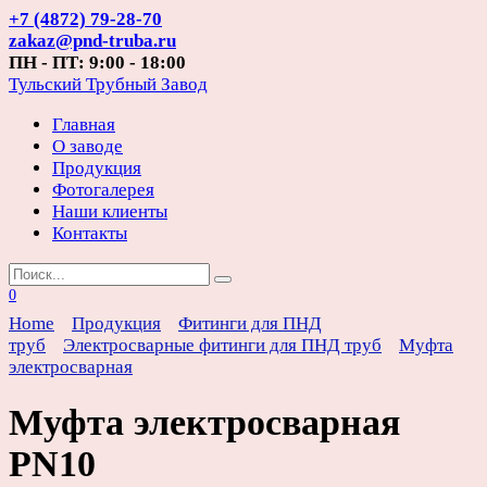
Перейти
+7 (4872) 79-28-70
к
zakaz@pnd-truba.ru
содержанию
ПН - ПТ: 9:00 - 18:00
Тульский Трубный Завод
Главная
О заводе
Продукция
Фотогалерея
Наши клиенты
Контакты
Search
for:
0
Home
Продукция
Фитинги для ПНД
труб
Электросварные фитинги для ПНД труб
Муфта
электросварная
Муфта электросварная
PN10