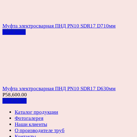
Муфта электросварная ПНД PN10 SDR17 D710мм
Read more
Муфта электросварная ПНД PN10 SDR17 D630мм
Р
58,600.00
Add to cart
Каталог продукции
Фотогалерея
Наши клиенты
О производителе труб
Контакты