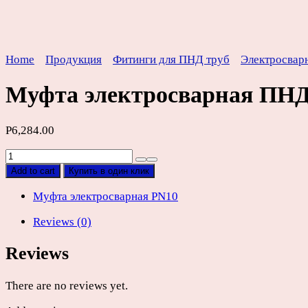
Home
Продукция
Фитинги для ПНД труб
Электросвар
Муфта электросварная ПН
Р
6,284.00
Муфта
электросварная
Add to cart
Купить в один клик
ПНД
PN10
Муфта электросварная PN10
SDR17
Reviews (0)
D280мм
quantity
Reviews
There are no reviews yet.