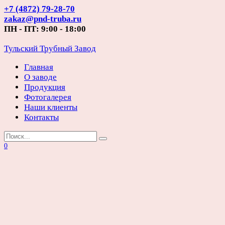
Перейти
+7 (4872) 79-28-70
к
zakaz@pnd-truba.ru
содержанию
ПН - ПТ: 9:00 - 18:00
Тульский Трубный Завод
Главная
О заводе
Продукция
Фотогалерея
Наши клиенты
Контакты
Search
for:
0