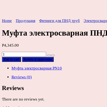
Home
Продукция
Фитинги для ПНД труб
Электросвар
Муфта электросварная ПН
Р
4,345.00
Муфта
электросварная
Add to cart
Купить в один клик
ПНД
PN10
Муфта электросварная PN10
SDR17
Reviews (0)
D250мм
quantity
Reviews
There are no reviews yet.