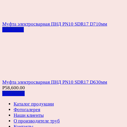
Муфта электросварная ПНД PN10 SDR17 D710мм
Read more
Муфта электросварная ПНД PN10 SDR17 D630мм
Р
58,600.00
Add to cart
Каталог продукции
Фотогалерея
Наши клиенты
О производителе труб
Контакты