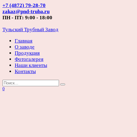
Перейти
+7 (4872) 79-28-70
к
zakaz@pnd-truba.ru
содержанию
ПН - ПТ: 9:00 - 18:00
Тульский Трубный Завод
Главная
О заводе
Продукция
Фотогалерея
Наши клиенты
Контакты
Search
for:
0