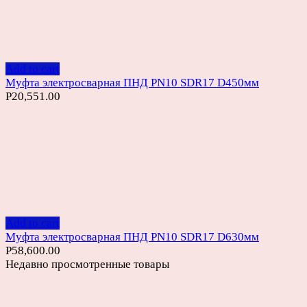
Add to cart
Муфта электросварная ПНД PN10 SDR17 D450мм
Р
20,551.00
Add to cart
Муфта электросварная ПНД PN10 SDR17 D630мм
Р
58,600.00
Недавно просмотренные товары