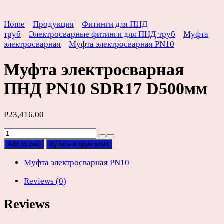
Home
Продукция
Фитинги для ПНД
труб
Электросварные фитинги для ПНД труб
Муфта
электросварная
Муфта электросварная PN10
Муфта электросварная
ПНД PN10 SDR17 D500мм
Р
23,416.00
Муфта
электросварная
Add to cart
Купить в один клик
ПНД
PN10
Муфта электросварная PN10
SDR17
Reviews (0)
D500мм
quantity
Reviews