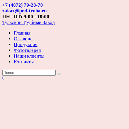
Перейти
+7 (4872) 79-28-70
к
zakaz@pnd-truba.ru
содержанию
ПН - ПТ: 9:00 - 18:00
Тульский Трубный Завод
Главная
О заводе
Продукция
Фотогалерея
Наши клиенты
Контакты
Search
for:
0