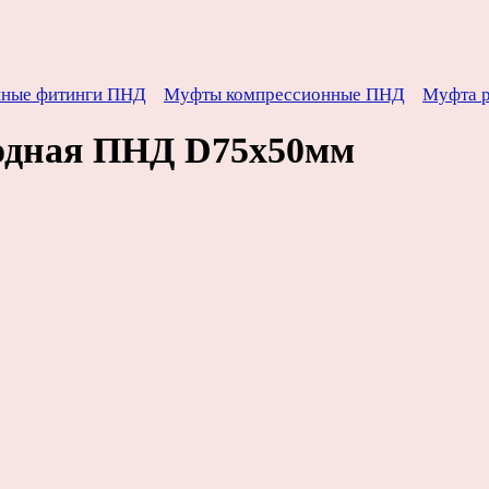
нные фитинги ПНД
Муфты компрессионные ПНД
Муфта р
одная ПНД D75х50мм