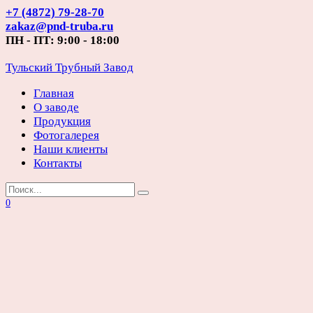
Перейти
+7 (4872) 79-28-70
к
zakaz@pnd-truba.ru
содержанию
ПН - ПТ: 9:00 - 18:00
Тульский Трубный Завод
Главная
О заводе
Продукция
Фотогалерея
Наши клиенты
Контакты
Search
for:
0