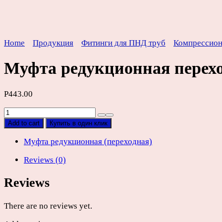
Home
Продукция
Фитинги для ПНД труб
Компрессио
Муфта редукционная перех
Р
443.00
Муфта
редукционная
Add to cart
Купить в один клик
переходная
ПНД
Муфта редукционная (переходная)
D75х50мм
Reviews (0)
quantity
Reviews
There are no reviews yet.