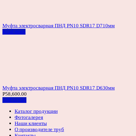
Муфта электросварная ПНД PN10 SDR17 D710мм
Read more
Муфта электросварная ПНД PN10 SDR17 D630мм
Р
58,600.00
Add to cart
Каталог продукции
Фотогалерея
Наши клиенты
О производителе труб
Контакты