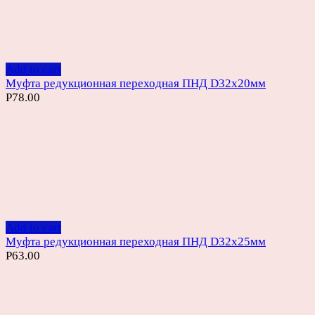
Add to cart
Муфта редукционная переходная ПНД D32х20мм
Р
78.00
Add to cart
Муфта редукционная переходная ПНД D32х25мм
Р
63.00