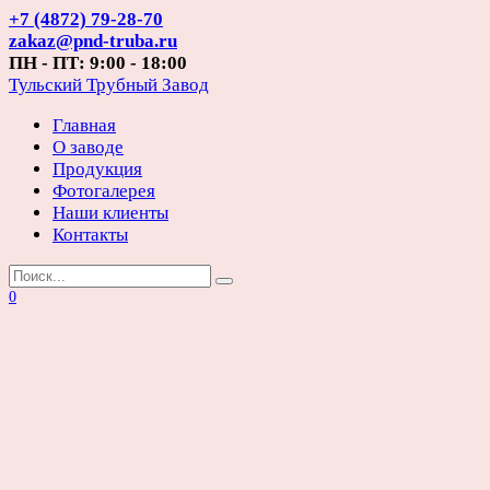
Перейти
+7 (4872) 79-28-70
к
zakaz@pnd-truba.ru
содержанию
ПН - ПТ: 9:00 - 18:00
Тульский Трубный Завод
Главная
О заводе
Продукция
Фотогалерея
Наши клиенты
Контакты
Search
for:
0