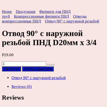
Home
Продукция
Фитинги для ПНД
труб
Компрессионные фитинги ПНД
Отводы
компрессионные ПНД
Отвод 90° с наружной резьбой
Отвод 90° с наружной
резьбой ПНД D20мм х 3/4
Р
29.00
Отвод
90°
Add to cart
Купить в один клик
с
наружной
Отвод 90° с наружной резьбой
резьбой
Reviews (0)
ПНД
D20мм
Reviews
х
3/4
quantity