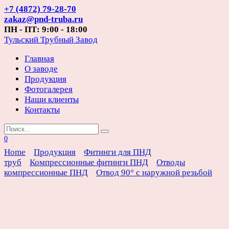
Перейти
+7 (4872) 79-28-70
к
zakaz@pnd-truba.ru
содержанию
ПН - ПТ: 9:00 - 18:00
Тульский Трубный Завод
Главная
О заводе
Продукция
Фотогалерея
Наши клиенты
Контакты
Search
for:
0
Home
Продукция
Фитинги для ПНД
труб
Компрессионные фитинги ПНД
Отводы
компрессионные ПНД
Отвод 90° с наружной резьбой