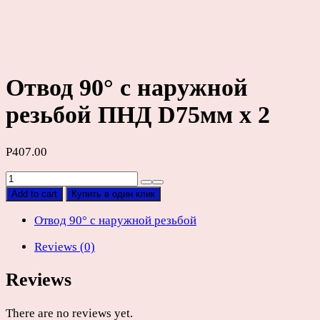
Отвод 90° с наружной
резьбой ПНД D75мм х 2
Р
407.00
Отвод
90°
Add to cart
Купить в один клик
с
наружной
Отвод 90° с наружной резьбой
резьбой
Reviews (0)
ПНД
D75мм
Reviews
х
2
quantity
There are no reviews yet.