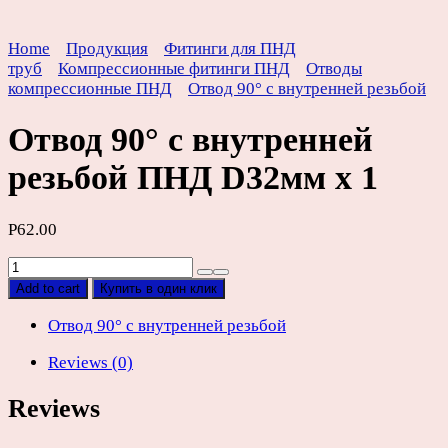
Home
Продукция
Фитинги для ПНД
труб
Компрессионные фитинги ПНД
Отводы
компрессионные ПНД
Отвод 90° с внутренней резьбой
Отвод 90° с внутренней
резьбой ПНД D32мм х 1
Р
62.00
Отвод
90°
Add to cart
Купить в один клик
с
внутренней
Отвод 90° с внутренней резьбой
резьбой
Reviews (0)
ПНД
D32мм
Reviews
х
1
quantity