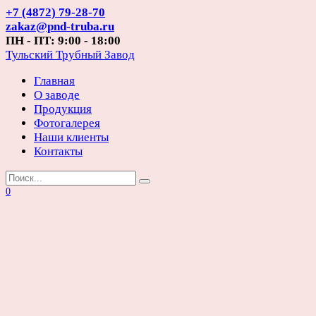
Перейти
+7 (4872) 79-28-70
к
zakaz@pnd-truba.ru
содержанию
ПН - ПТ: 9:00 - 18:00
Тульский Трубный Завод
Главная
О заводе
Продукция
Фотогалерея
Наши клиенты
Контакты
Search
for:
0