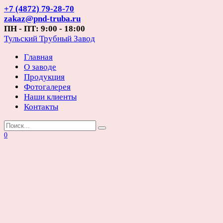
Перейти
+7 (4872) 79-28-70
к
zakaz@pnd-truba.ru
содержанию
ПН - ПТ: 9:00 - 18:00
Тульский Трубный Завод
Главная
О заводе
Продукция
Фотогалерея
Наши клиенты
Контакты
Search
for:
0