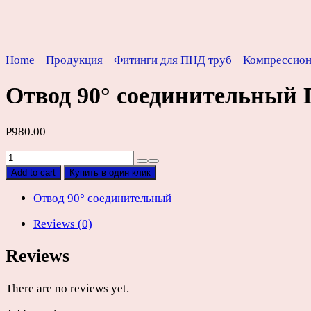
Home
Продукция
Фитинги для ПНД труб
Компрессио
Отвод 90° соединительный
Р
980.00
Отвод
90°
Add to cart
Купить в один клик
соединительный
ПНД
Отвод 90° соединительный
D90х90мм
Reviews (0)
quantity
Reviews
There are no reviews yet.