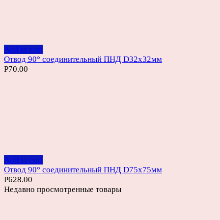
Add to cart
Отвод 90° соединительный ПНД D32х32мм
Р
70.00
Add to cart
Отвод 90° соединительный ПНД D75х75мм
Р
628.00
Недавно просмотренные товары