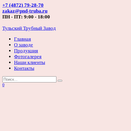
Перейти
+7 (4872) 79-28-70
к
zakaz@pnd-truba.ru
содержанию
ПН - ПТ: 9:00 - 18:00
Тульский Трубный Завод
Главная
О заводе
Продукция
Фотогалерея
Наши клиенты
Контакты
Search
for:
0