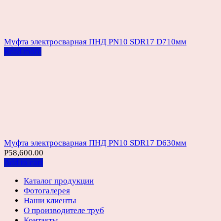
Муфта электросварная ПНД PN10 SDR17 D710мм
Read more
Муфта электросварная ПНД PN10 SDR17 D630мм
Р
58,600.00
Add to cart
Каталог продукции
Фотогалерея
Наши клиенты
О производителе труб
Контакты