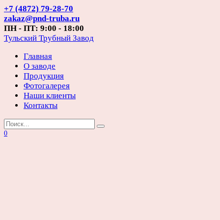
Перейти
+7 (4872) 79-28-70
к
zakaz@pnd-truba.ru
содержанию
ПН - ПТ: 9:00 - 18:00
Тульский Трубный Завод
Главная
О заводе
Продукция
Фотогалерея
Наши клиенты
Контакты
Search
for:
0