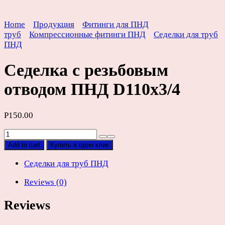
Home
Продукция
Фитинги для ПНД
труб
Компрессионные фитинги ПНД
Седелки для труб
ПНД
Седелка с резьбовым
отводом ПНД D110х3/4
Р
150.00
Седелка
с
Add to cart
Купить в один клик
резьбовым
отводом
Седелки для труб ПНД
ПНД
Reviews (0)
D110х3/4
quantity
Reviews