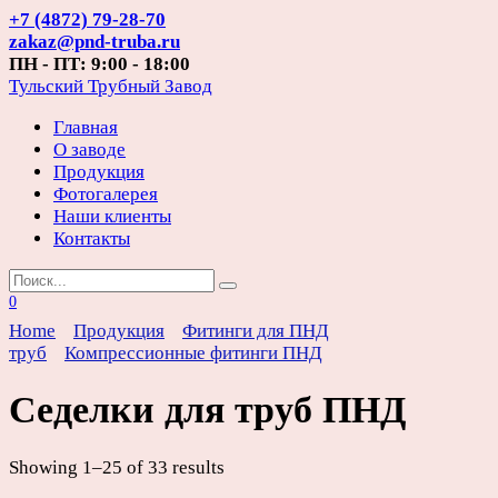
Перейти
+7 (4872) 79-28-70
к
zakaz@pnd-truba.ru
содержанию
ПН - ПТ: 9:00 - 18:00
Тульский Трубный Завод
Главная
О заводе
Продукция
Фотогалерея
Наши клиенты
Контакты
Search
for:
0
Home
Продукция
Фитинги для ПНД
труб
Компрессионные фитинги ПНД
Седелки для труб ПНД
Showing 1–25 of 33 results