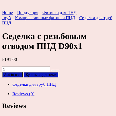
Home
Продукция
Фитинги для ПНД
труб
Компрессионные фитинги ПНД
Седелки для труб
ПНД
Седелка с резьбовым
отводом ПНД D90х1
Р
191.00
Седелка
с
Add to cart
Купить в один клик
резьбовым
отводом
Седелки для труб ПНД
ПНД
Reviews (0)
D90х1
quantity
Reviews