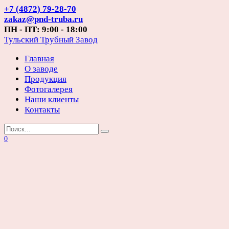
Перейти
+7 (4872) 79-28-70
к
zakaz@pnd-truba.ru
содержанию
ПН - ПТ: 9:00 - 18:00
Тульский Трубный Завод
Главная
О заводе
Продукция
Фотогалерея
Наши клиенты
Контакты
Search
for:
0