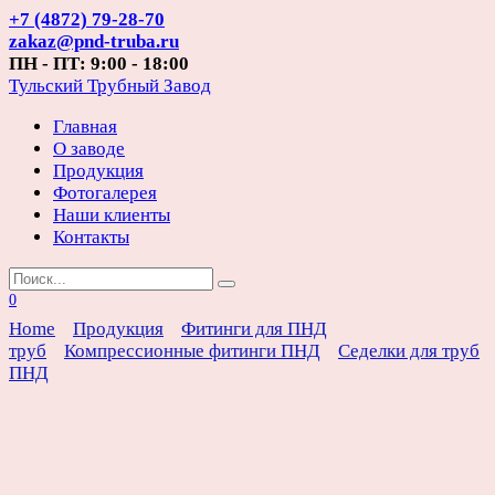
Перейти
+7 (4872) 79-28-70
к
zakaz@pnd-truba.ru
содержанию
ПН - ПТ: 9:00 - 18:00
Тульский Трубный Завод
Главная
О заводе
Продукция
Фотогалерея
Наши клиенты
Контакты
Search
for:
0
Home
Продукция
Фитинги для ПНД
труб
Компрессионные фитинги ПНД
Седелки для труб
ПНД