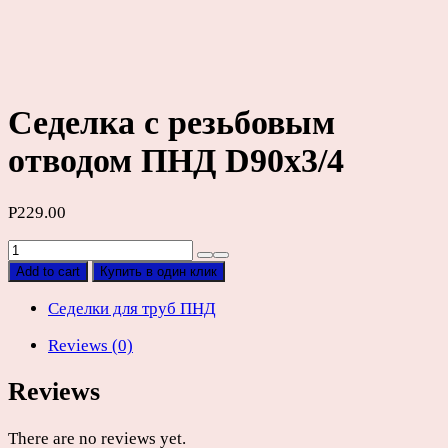
Седелка с резьбовым
отводом ПНД D90х3/4
Р
229.00
Седелка
с
Add to cart
Купить в один клик
резьбовым
отводом
Седелки для труб ПНД
ПНД
Reviews (0)
D90х3/4
quantity
Reviews
There are no reviews yet.