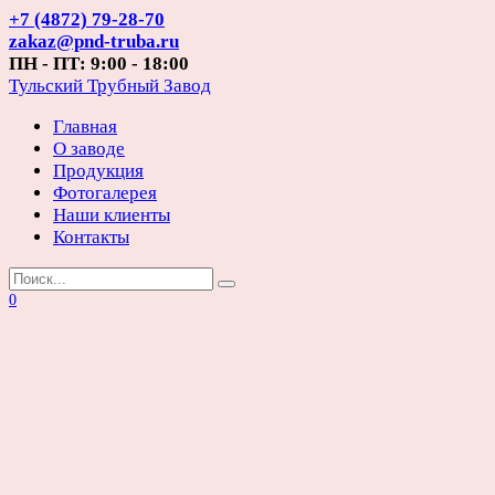
Перейти
+7 (4872) 79-28-70
к
zakaz@pnd-truba.ru
содержанию
ПН - ПТ: 9:00 - 18:00
Тульский Трубный Завод
Главная
О заводе
Продукция
Фотогалерея
Наши клиенты
Контакты
Search
for:
0