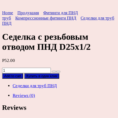
Home
Продукция
Фитинги для ПНД
труб
Компрессионные фитинги ПНД
Седелки для труб
ПНД
Седелка с резьбовым
отводом ПНД D25х1/2
Р
52.00
Седелка
с
Add to cart
Купить в один клик
резьбовым
отводом
Седелки для труб ПНД
ПНД
Reviews (0)
D25х1/2
quantity
Reviews