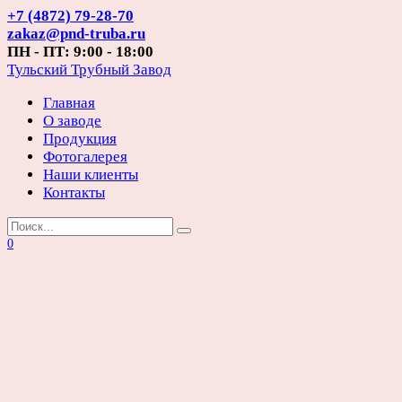
Перейти
+7 (4872) 79-28-70
к
zakaz@pnd-truba.ru
содержанию
ПН - ПТ: 9:00 - 18:00
Тульский Трубный Завод
Главная
О заводе
Продукция
Фотогалерея
Наши клиенты
Контакты
Search
for:
0