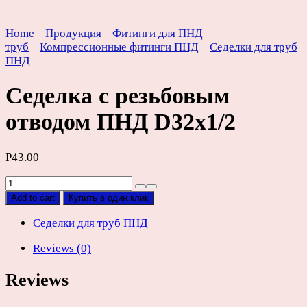
Home
Продукция
Фитинги для ПНД
труб
Компрессионные фитинги ПНД
Седелки для труб
ПНД
Седелка с резьбовым
отводом ПНД D32х1/2
Р
43.00
Седелка
с
Add to cart
Купить в один клик
резьбовым
отводом
Седелки для труб ПНД
ПНД
Reviews (0)
D32х1/2
quantity
Reviews